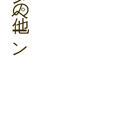
の
ペ
他
ー
ン