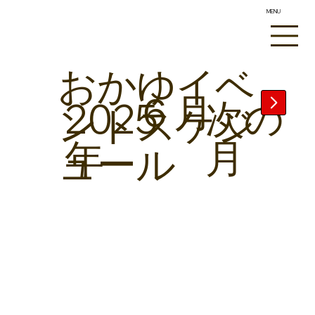
MENU
​おかゆイベ
６月
​次の
2025
ントスケジ
月
年
ュール