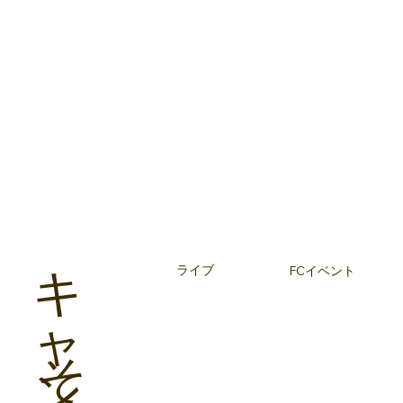
​キ
​ ライブ
FC​​イベント
​
ャ
そ
ン